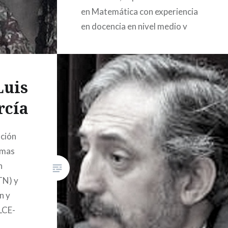
en Matemática con experiencia
en docencia en nivel medio y
universitario.
Luis
rcía
ción
emas
n
TN) y
n y
LCE-