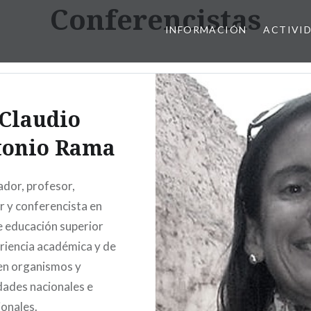
Conferencistas
INFORMACIÓN
ACTIVI
Claudio
tonio Rama
ador, profesor,
r y conferencista en
 educación superior
riencia académica y de
en organismos y
dades nacionales e
ionales.