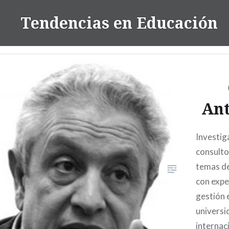
Skip
Tendencias en Educación
to
content
An
Investig
consulto
temas de
con expe
gestión 
universi
internac